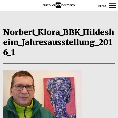
MENU
Primary
Navigation
Norbert_Klora_BBK_Hildesh
eim_Jahresausstellung_201
6_1